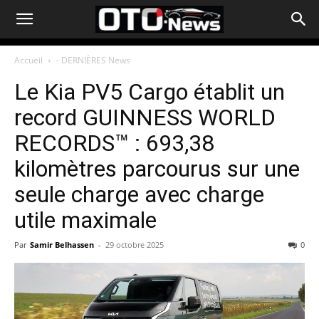
Accueil
- DERNIÈRES News
Le Kia PV5 Cargo établit un
record GUINNESS WORLD
RECORDS™ : 693,38
kilomètres parcourus sur une
seule charge avec charge
utile maximale
Par
Samir Belhassen
-
29 octobre 2025
0