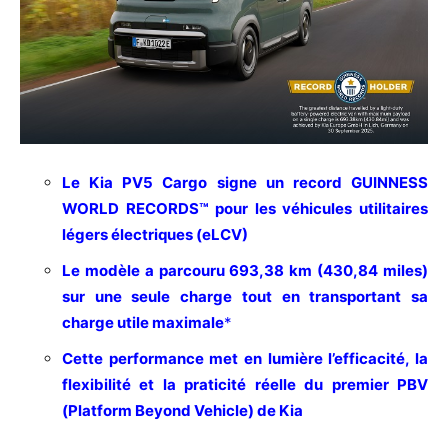
Le Kia PV5 Cargo signe un record GUINNESS
WORLD RECORDS™ pour les véhicules utilitaires
légers électriques (eLCV)
Le modèle a parcouru 693,38 km (430,84 miles)
sur une seule charge tout en transportant sa
charge utile maximale
*
Cette performance met en lumière l’efficacité, la
flexibilité et la praticité réelle du premier PBV
(Platform Beyond Vehicle) de Kia