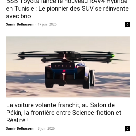
​BSB Toyota lance le nouveau RAV4 Hybride
en Tunisie : Le pionnier des SUV se réinvente
avec brio
Samir Belhassen
-
17 juin 2026
0
La voiture volante franchit, au Salon de
Pékin, la frontière entre Science-fiction et
Réalité !
Samir Belhassen
-
8 juin 2026
0