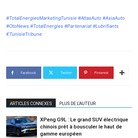
#TotalEnergiesMarketingTunisie #AtlasAuto #AsiaAuto
#OtoNews #TotalEnergies #Partenariat #Lubrifiants
€TunisieTribune
Facebook
Twitter
Pinterest
ARTICLES CONNEXES
PLUS DE L'AUTEUR
XPeng G9L : Le grand SUV électrique
chinois prêt à bousculer le haut de
gamme européen