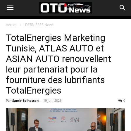
Accueil
- DERNIÈRES News
TotalEnergies Marketing
Tunisie, ATLAS AUTO et
ASIAN AUTO renouvellent
leur partenariat pour la
fourniture des lubrifiants
TotalEnergies
Par
Samir Belhassen
-
19 juin 2026
0