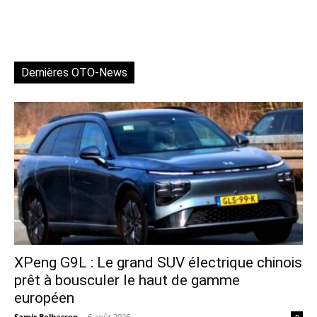
Dernières OTO-News
XPeng G9L : Le grand SUV électrique chinois
prêt à bousculer le haut de gamme
européen
Samir Belhassen
-
6 août 2026
0