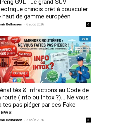
Peng G9L : Le grand SUV
lectrique chinois prêt à bousculer
e haut de gamme européen
mir Belhassen
-
6 août 2026
0
énalités & Infractions au Code de
a route (Info ou Intox ?)… Ne vous
aites pas piéger par ces Fake
ews
mir Belhassen
-
2 août 2026
0