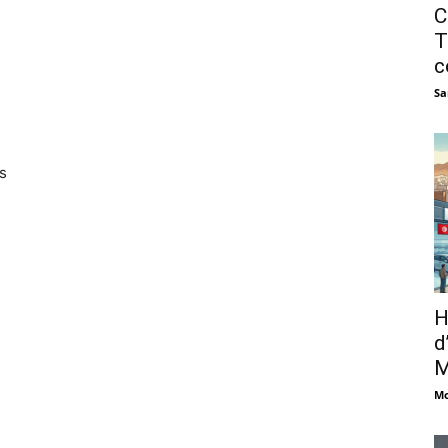
C
T
c
Sa
s
H
d
M
Mo