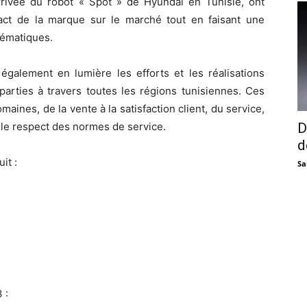
arrivée du robot « Spot » de Hyundai en Tunisie, ont
impact de la marque sur le marché tout en faisant une
lématiques.
également en lumière les efforts et les réalisations
arties à travers toutes les régions tunisiennes. Ces
ines, de la vente à la satisfaction client, du service,
t le respect des normes de service.
D
d
it :
Sa
 :