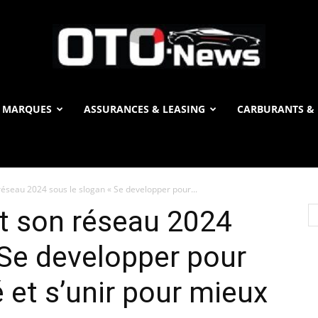
 MARQUES
ASSURANCES & LEASING
CARBURANTS & 
OTO
réseau 2024 sous le slogan « Se developper pour...
News
t son réseau 2024
 Se developper pour
 et s’unir pour mieux