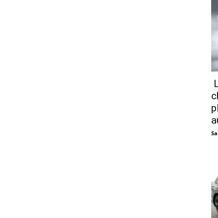
L
c
p
a
Sa