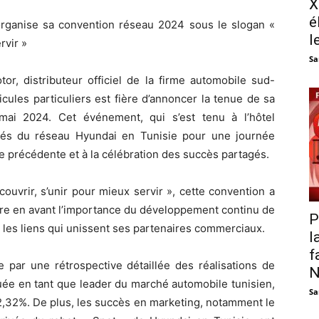
X
é
organise sa convention réseau 2024 sous le slogan «
l
rvir »
Sa
r, distributeur officiel de la firme automobile sud-
ules particuliers est fière d’annoncer la tenue de sa
mai 2024. Cet événement, qui s’est tenu à l’hôtel
lés du réseau Hyundai en Tunisie pour une journée
ée précédente et à la célébration des succès partagés.
couvrir, s’unir pour mieux servir », cette convention a
tre en avant l’importance du développement continu de
P
r les liens qui unissent ses partenaires commerciaux.
l
f
par une rétrospective détaillée des réalisations de
N
guée en tant que leader du marché automobile tunisien,
Sa
,32%. De plus, les succès en marketing, notamment le