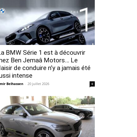
a BMW Série 1 est à découvrir
hez Ben Jemaâ Motors… Le
laisir de conduire n’y a jamais été
ussi intense
mir Belhassen
-
20 juillet 2026
0