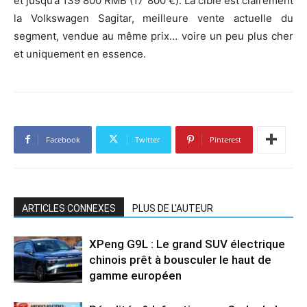
et jusqu’à 139 800 RMB (17 800 €). La cible est clairement
la Volkswagen Sagitar, meilleure vente actuelle du
segment, vendue au même prix… voire un peu plus cher
et uniquement en essence.
Facebook
Twitter
Pinterest
ARTICLES CONNEXES
PLUS DE L'AUTEUR
XPeng G9L : Le grand SUV électrique
chinois prêt à bousculer le haut de
gamme européen