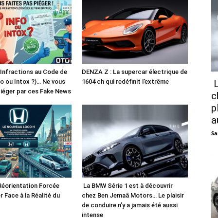
 Infractions au Code de
DENZA Z : La supercar électrique de
fo ou Intox ?)… Ne vous
1604 ch qui redéfinit l’extrême
L
piéger par ces Fake News
c
p
a
Sa
Réorientation Forcée
La BMW Série 1 est à découvrir
r Face à la Réalité du
chez Ben Jemaâ Motors… Le plaisir
de conduire n’y a jamais été aussi
intense