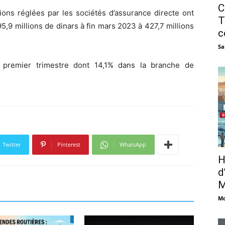
C
ions réglées par les sociétés d’assurance directe ont
T
,9 millions de dinars à fin mars 2023 à 427,7 millions
c
Sa
 premier trimestre dont 14,1% dans la branche de
Twitter
Pinterest
WhatsApp
H
d
M
Mo