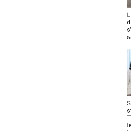
L
d
s
Sa
S
s
T
l