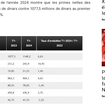
X
e de l’année 2024 montre que les primes nettes des
é
s de dinars contre 1077,5 millions de dinars au premier
l
6%.
Sa
P
l
f
N
Sa