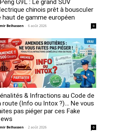
Peng G9L : Le grand SUV
lectrique chinois prêt à bousculer
e haut de gamme européen
mir Belhassen
-
6 août 2026
0
énalités & Infractions au Code de
a route (Info ou Intox ?)… Ne vous
aites pas piéger par ces Fake
ews
mir Belhassen
-
2 août 2026
0