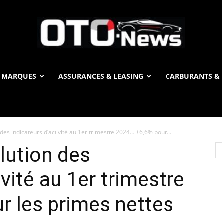
 MARQUES
ASSURANCES & LEASING
CARBURANTS & 
OTO
des indicateurs d’activité au 1er trimestre 2024… +6,6% pour...
News
lution des
ivité au 1er trimestre
r les primes nettes