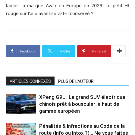
lancer la marque Avatr en Europe en 2026. Le petit HI
rouge sur l’aile avant sera-t-il conservé ?
Facebook
Twitter
Pinterest
ARTICLES CONNEXES
PLUS DE L'AUTEUR
XPeng G9L : Le grand SUV électrique
chinois prêt à bousculer le haut de
gamme européen
Pénalités & Infractions au Code de la
route (Info ou Intox ?)… Ne vous faites