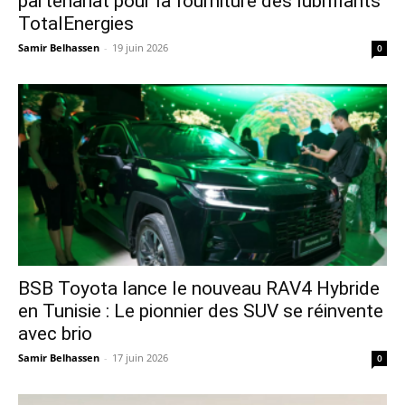
partenariat pour la fourniture des lubrifiants
TotalEnergies
Samir Belhassen
-
19 juin 2026
0
​BSB Toyota lance le nouveau RAV4 Hybride
en Tunisie : Le pionnier des SUV se réinvente
avec brio
Samir Belhassen
-
17 juin 2026
0