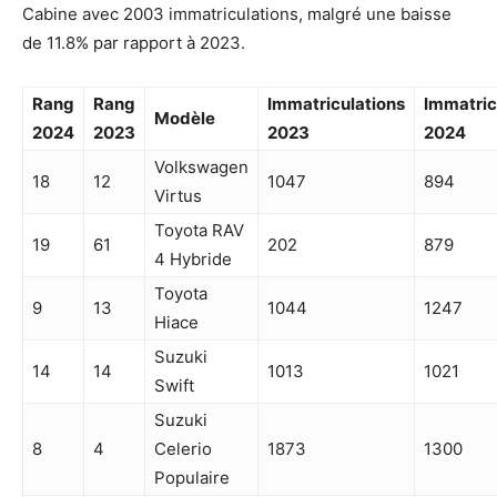
Cabine avec 2003 immatriculations, malgré une baisse
de 11.8% par rapport à 2023.
Rang
Rang
Immatriculations
Immatric
Modèle
2024
2023
2023
2024
Volkswagen
18
12
1047
894
Virtus
Toyota RAV
19
61
202
879
4 Hybride
Toyota
9
13
1044
1247
Hiace
Suzuki
14
14
1013
1021
Swift
Suzuki
8
4
Celerio
1873
1300
Populaire