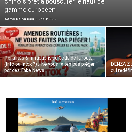
chinois prêt à bousculer le haut de
gamme européen
Samir Belhassen
-
6 août 2026
Pénalités & Infractions au Code de la route
(Info ou Intox ?)… Ne vous faites pas piéger
DENZA Z :
par ces Fake News
qui redéfi