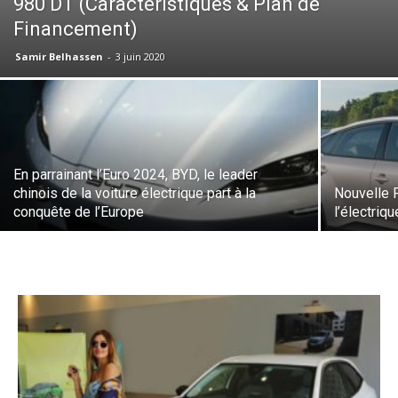
980 DT (Caractéristiques & Plan de
Financement)
Samir Belhassen
-
3 juin 2020
En parrainant l’Euro 2024, BYD, le leader
chinois de la voiture électrique part à la
Nouvelle P
conquête de l’Europe
l’électri