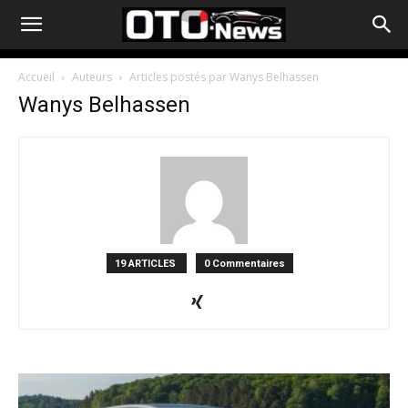
Accueil
Auteurs
Articles postés par Wanys Belhassen
Wanys Belhassen
19 ARTICLES
0 Commentaires