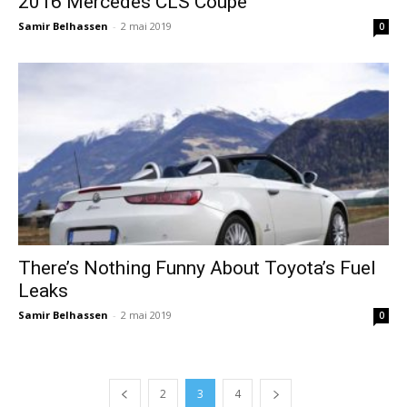
2016 Mercedes CLS Coupe
Samir Belhassen
-
2 mai 2019
0
There’s Nothing Funny About Toyota’s Fuel
Leaks
Samir Belhassen
-
2 mai 2019
0
2
3
4