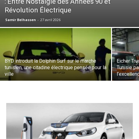
: Entre Nostalgie des Années 90 et
Révolution Électrique
Samir Belhassen
-
27 avril 2026
BYD introduit la Dolphin Surf sur le marche
Eicher Tru
tunisien, une citadine électrique pensée pour la
Tunisie pa
ville
l’excellen