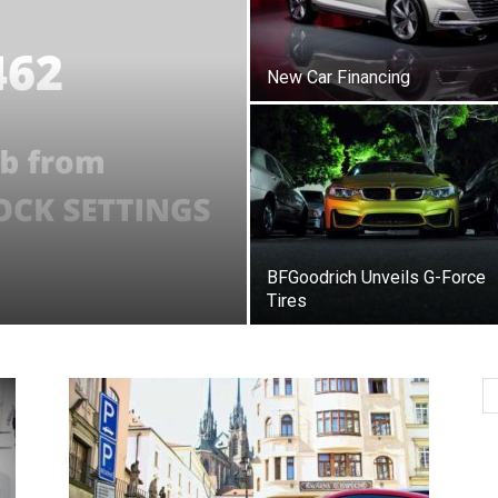
New Car Financing
BFGoodrich Unveils G-Force
Tires