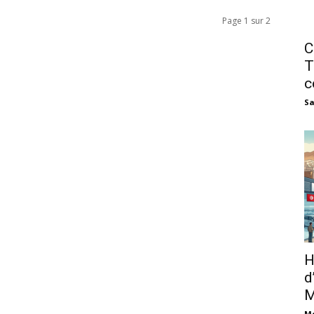
Page 1 sur 2
C
T
c
Sa
H
d
M
M