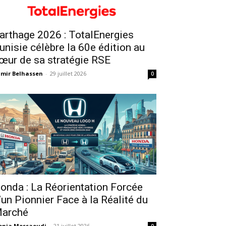
arthage 2026 : TotalEnergies
unisie célèbre la 60e édition au
œur de sa stratégie RSE
mir Belhassen
-
29 juillet 2026
0
onda : La Réorientation Forcée
’un Pionnier Face à la Réalité du
arché
onia Messaoudi
-
21 juillet 2026