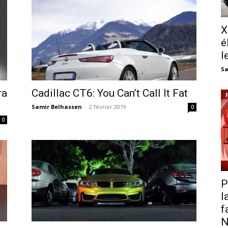
X
é
l
Sa
ra
Cadillac CT6: You Can’t Call It Fat
Samir Belhassen
-
2 février 2019
0
0
P
l
f
N