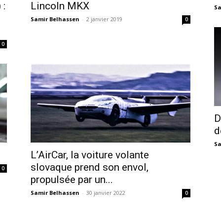
 :
Lincoln MKX
Sa
Samir Belhassen
-
2 janvier 2019
0
0
D
d
Sa
L’AirCar, la voiture volante
slovaque prend son envol,
0
propulsée par un...
Samir Belhassen
-
30 janvier 2022
0