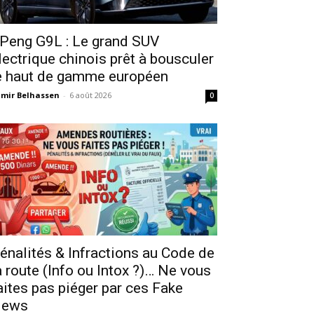
Peng G9L : Le grand SUV
lectrique chinois prêt à bousculer
e haut de gamme européen
mir Belhassen
-
6 août 2026
0
énalités & Infractions au Code de
a route (Info ou Intox ?)… Ne vous
aites pas piéger par ces Fake
ews