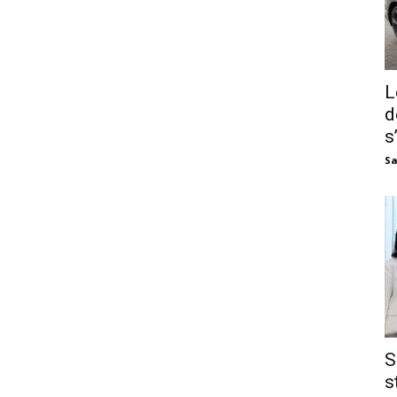
L
d
s
Sa
S
s