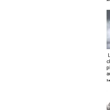
L
c
p
a
Sa