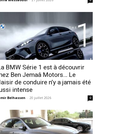
0
a BMW Série 1 est à découvrir
hez Ben Jemaâ Motors… Le
laisir de conduire n’y a jamais été
ussi intense
mir Belhassen
-
20 juillet 2026
0