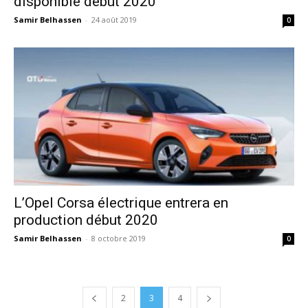
disponible début 2020
Samir Belhassen
-
24 août 2019
0
L’Opel Corsa électrique entrera en
production début 2020
Samir Belhassen
-
8 octobre 2019
0
2
3
4